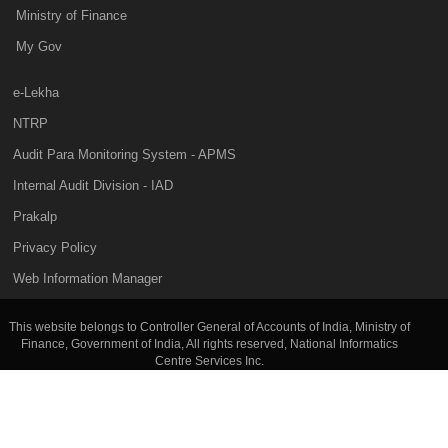
Ministry of Finance
My Gov
e-Lekha
NTRP
Audit Para Monitoring System - APMS
Internal Audit Division - IAD
Prakalp
Privacy Policy
Web Information Manager
This website belongs to Controller General of Accounts of India, Ministry of
Finance, Government of India, All rights reserved, National Informatics
Centre Services Inc.
Hosted by
National Informatics Centre( NIC )
Visitor Count:
46158230
Last Updated Date:
06 Aug 2026