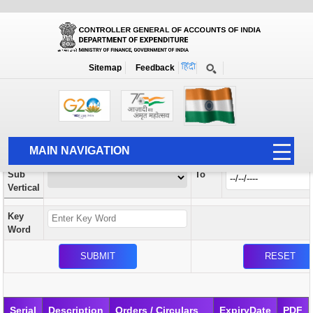
Orders / Circulars
New
Search Prior to Date: 13-08-2022
Sitemap
Feedback
Home
Orders / Circulars
Search
Vertical
MAIN NAVIGATION
From
Sub
To
HOME
Vertical
ABOUT US
Key
ACCOUNTS
Word
PFMS
HUMAN RESOURCE
AUDIT
Serial
Description
Orders / Circulars
ExpiryDate
PDF